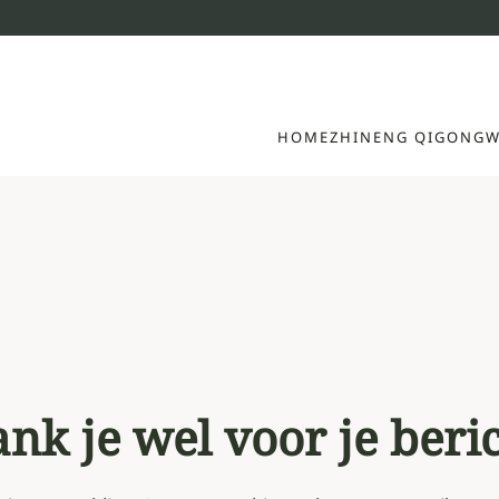
HOME
ZHINENG QIGONG
W
nk je wel voor je beri